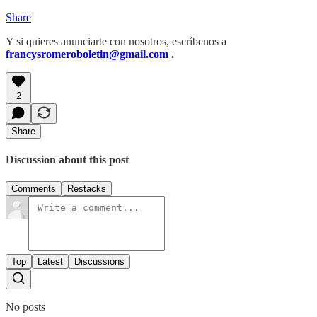
Share
Y si quieres anunciarte con nosotros, escríbenos a
francysromeroboletin@gmail.com
.
2
Share
Discussion about this post
Comments
Restacks
Top
Latest
Discussions
No posts