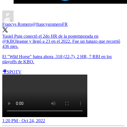
Francys Romero
@francysromeroFR
Yasiel Puig conectó el 2do HR de la postemporada en
@KBOleague
y llegó a 23 en el 2022. Fue un batazo que recorrió
436 pies.
El "Wild Horse" batea ahora .318 (22-7), 2 HR, 7 RBI en los
playoffs de KBO.
🎥SPOTV
1:20 PM · Oct 24, 2022