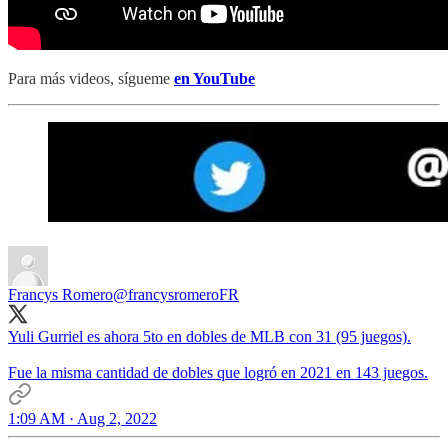
Para más videos, sígueme
en YouTube
Francys Romero
@francysromeroFR
Yuli Gurriel es ahora 5to en dobles de MLB con 31 (95 juegos).
Fue la misma cantidad de dobles que logró en 2021 en 143 juegos.
1:09 AM · Aug 2, 2022