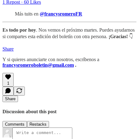
1 Repost
·
60 Likes
Más tuits en
@francysromeroFR
Es todo por hoy
. Nos vemos el próximo martes. Puedes ayudarnos
si compartes esta edición del boletín con otra persona.
¡Gracias!
👇
Share
Y si quieres anunciarte con nosotros, escríbenos a
francysromeroboletin@gmail.com
.
1
Share
Discussion about this post
Comments
Restacks