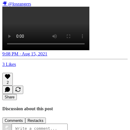
🎥
@losrangers
9:08 PM · Aug 15, 2021
3 Likes
2
Share
Discussion about this post
Comments
Restacks