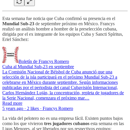
Esta semana fue noticia que Cuba confirmó su presencia en el
Mundial Sub-23
de septiembre próximo en México. Francys
realizó un análisis hombre a hombre de la preselección cubana,
dirigida por el ex integrante de los equipos Cuba y Sancti Spíritus,
Eriel Sánchez:
Boletín de Francys Romero
Cuba al Mundial Sub-23 en septiembre
La Comisión Nacional de Béisbol de Cuba anunció que una
selección de la isla participará en el próximo Mundial Sub-23 a
celebrarse en México durante septiembre. Según informaciones
publicadas por el periodista del canal Cubavisión Internacional,
Carlos Hernández Luján, la concentración, repleta de jugadores de
la Serie Nacional, comenzara el próximo mar…
Read more
5 years ago · 2 likes · Francys Romero
La vida del pelotero no es una empresa fácil. Existen puntos bajos
como los que vivieron
tres jugadores cubanos
esta semana en las
Ligas Menores, al ser liberados por sus respectivos equipos: