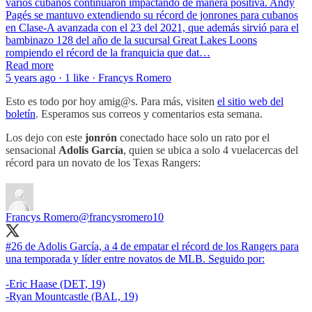
varios cubanos continuaron impactando de manera positiva. Andy
Pagés se mantuvo extendiendo su récord de jonrones para cubanos
en Clase-A avanzada con el 23 del 2021, que además sirvió para el
bambinazo 128 del año de la sucursal Great Lakes Loons
rompiendo el récord de la franquicia que dat…
Read more
5 years ago · 1 like · Francys Romero
Esto es todo por hoy amig@s. Para más, visiten
el sitio web del
boletín
. Esperamos sus correos y comentarios esta semana.
Los dejo con este
jonrón
conectado hace solo un rato por el
sensacional
Adolis García
, quien se ubica a solo 4 vuelacercas del
récord para un novato de los Texas Rangers:
Francys Romero
@francysromero10
#26 de Adolis García, a 4 de empatar el récord de los Rangers para
una temporada y líder entre novatos de MLB. Seguido por:
-Eric Haase (DET, 19)
-Ryan Mountcastle (BAL, 19)