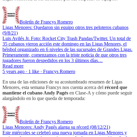
Boletín de Francys Romero
Ligas Menores: Quedaron sin equipo otros tres peloteros cubanos
(9/8/21)
Luis Avilés Jr. Foto: Rocket City Trash Pandas/Twitter. Un total de
35 cubanos vieron acción este domingo en las Ligas Menores, el
béisbol organizado en 6 niveles de las sucursales de Grandes Ligas.
Primeramente, comenzamos con la triste noticia de que otros tres
jugadores fueron despedidos en los 3 últimos días…
Read more
5 years ago · 1 like · Francys Romero
En una de las ediciones de su acostumbrado resumen de Ligas
Menores, esta semana Francys nos cuenta acerca del
récord que
mantiene el cubano Andy Pagés
en Clase-A y cómo puede seguir
alargándolo en lo que queda de temporada:
Boletín de Francys Romero
Ligas Menores: Andy Pagés alarga su récord (08/12/21)
Este miércoles se celebró una nueva jornada en Ligas Menores y