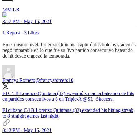
@MiLB
3:57 PM · May 16, 2021
1 Repost
·
3 Likes
En el mismo nivel, Lorenzo Quintana capturó dos boletos y además
pegó imparable en lo que fue su 8vo partido consecutivo bateando
de hit desde empezó la temporada.
Francys Romero
@francysromero10
El C/1B Lorenzo Quintana (32) extendió su racha bateando de hits
en partidos consecutivos a 8 en Triple-A
@SL_Skeeters
.
El cubano C/1B Lorenzo Quintana (32) extended his hitting streak
to 8 straight games last night.
3:42 PM · May 16, 2021