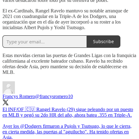
varios destacaron sobre todo por su ofensiva de poder.
El ex-Cardinals, Rangel Ravelo mantuvo su notable arranque de
2021 con cuadrangular en la Triple-A de los Dodgers, una
organización que en el día de ayer incorporó a su roster a los
inicialistas Albert Pujols y Yoshi Tsutsugo.
Subscribe
Estas movidas cierran las puertas de Grandes Ligas con la franquicia
californiana al excelente bateador cubano. Ravelo ha recibido
ofertas desde Asia, pero mantiene su decisión de establecerse en
MLB.
Francys Romero
@francysromero10
El INF/OF 🇨🇺 Rangel Ravelo (29) sigue peleando por un puesto
en MLB y pegó su 2do HR del año, ahora batea .355 en Triple-A.
Ayer los
@Dodgers
firmaron a Pujols y Tsutsugo, lo que le cierra,
en cierta medida, las puertas al "aguilucho". Ha tenido ofertas en
Asia.