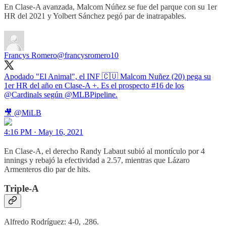
En Clase-A avanzada, Malcom Núñez se fue del parque con su 1er
HR del 2021 y Yolbert Sánchez pegó par de inatrapables.
Francys Romero
@francysromero10
Apodado "El Animal", el INF 🇨🇺 Malcom Nuñez (20) pega su
1er HR del año en Clase-A +. Es el prospecto #16 de los
@Cardinals
según
@MLBPipeline
.
🎥
@MiLB
4:16 PM · May 16, 2021
En Clase-A, el derecho Randy Labaut subió al montículo por 4
innings y rebajó la efectividad a 2.57, mientras que Lázaro
Armenteros dio par de hits.
Triple-A
Alfredo Rodríguez: 4-0, .286.