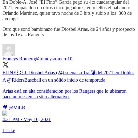
En Doble-A, José “El Fino” García pegó su 4to cuadrangular del
2021, empatado con otros cinco jugadores, entre ellos el habanero
Orlando Martínez, quien tuvo noche de 3 hits y subió a los .300 de
average.
Otro que sonó bambinazo fue Diosbel Arias, de 24 años y prospecto
de los Texas Rangers.
Francys Romero
@francysromero10
El INF 🇨🇺 Diosbel Arias (24) suena su 1ra 💣 del 2021 en Doble-
A
@RidersBaseball
en un sólido inicio de temporada.
Arias está en alta consideración por los Rangers que lo ubicaron
hace un mes en su sitio alternativo.
🎥
@MiLB
4:21 PM · May 16, 2021
1 Like