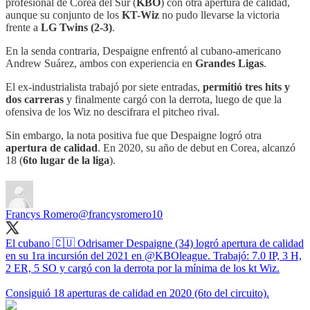
profesional de Corea del Sur (
KBO
) con otra apertura de calidad,
aunque su conjunto de los
KT-Wiz
no pudo llevarse la victoria
frente a
LG Twins (2-3)
.
En la senda contraria, Despaigne enfrentó al cubano-americano
Andrew Suárez, ambos con experiencia en
Grandes Ligas
.
El ex-industrialista trabajó por siete entradas,
permitió tres hits y
dos carreras
y finalmente cargó con la derrota, luego de que la
ofensiva de los Wiz no descifrara el pitcheo rival.
Sin embargo, la nota positiva fue que Despaigne logró otra
apertura de calidad
. En 2020, su año de debut en Corea, alcanzó
18 (
6to lugar de la liga
).
Francys Romero
@francysromero10
El cubano 🇨🇺 Odrisamer Despaigne (34) logró apertura de calidad
en su 1ra incursión del 2021 en
@KBOleague
. Trabajó: 7.0 IP, 3 H,
2 ER, 5 SO y cargó con la derrota por la mínima de los kt Wiz.
Consiguió 18 aperturas de calidad en 2020 (6to del circuito).