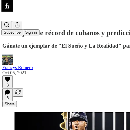
MLB: posible récord de cubanos y predicci
Subscribe
Sign in
Gánate un ejemplar de "El Sueño y La Realidad" par
Francys Romero
Oct 05, 2021
3
8
Share