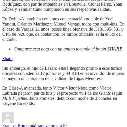
Rodríguez, con par de imparables en Lousville. Cionel Pérez, Yoan
López y Yennier Cano cumplieron en sus respectivas salidas.
En Doble-A, también contamos con actuación notable de Yoel
Yanqui, Orlando Martínez y Miguel Vargas, todos con multi-hits. En
el caso de Vargas, 21 años, posee línea ofensiva de .313/.395/.531 y
OPS de .926 que, de contar con los turnos oficiales, sería el 6to del
circuito.
Comparte esta nota con un amigo tocando el botón
SHARE
Share
Sin embargo, el hijo de Lázaro estará llegando pronto a esos turnos
oficiales con además 12 jonrones y 44 RBI en el nivel donde impera
la mayor concentración de la calidad de Ligas Menores.
En Clase-A avanzada, tanto Víctor Víctor Mesa como Víctor
Labrada pegaron par de hits y el prospecto #14 de los Giants según
MLB Pipeline
, Jairo Pomares, debutó con noche de 3 cohetes en
Eugene Emeralds.
Francys Romero
@francysromero10