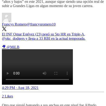
“altos y bajos” en este 2021, aunque sigue siendo una opción real de
subir a Grandes Ligas en algun momento de su joven carrera.
Francys Romero
@francysromero10
El INF Omar Estévez (23) pegó su 5to HR en Triple-A,
@okc_dodgers
y llega a 33 RBI en la actual temporada.
🎥
@MiLB
4:29 PM · Aug 18, 2021
2 Likes
Otro que siguió bateando a sus anchas en este nivel fue Alfredo