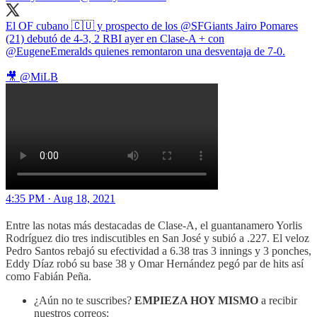
El OF cubano 🇨🇺 y prospecto de los
@SFGiants
Jairo Pomares
(21) debutó de 4-3, 2 RBI ayer en Clase-A + con
@EugeneEmeralds
quienes remontaron una desventaja de 7-0.
🎥
@MiLB
4:35 PM · Aug 18, 2021
Entre las notas más destacadas de Clase-A, el guantanamero Yorlis
Rodríguez dio tres indiscutibles en San José y subió a .227. El veloz
Pedro Santos rebajó su efectividad a 6.38 tras 3 innings y 3 ponches,
Eddy Díaz robó su base 38 y Omar Hernández pegó par de hits así
como Fabián Peña.
¿Aún no te suscribes?
EMPIEZA HOY MISMO
a recibir
nuestros correos: