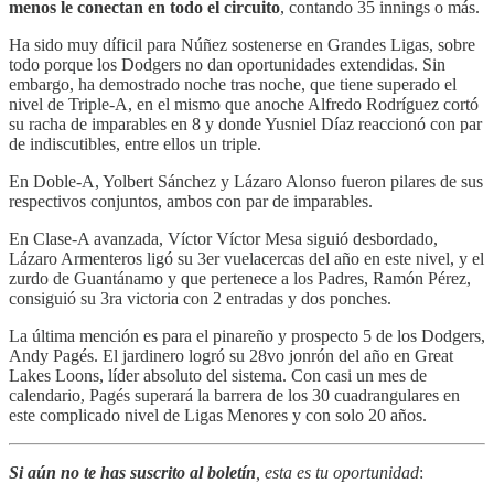
menos le conectan en todo el circuito
, contando 35 innings o más.
Ha sido muy díficil para Núñez sostenerse en Grandes Ligas, sobre
todo porque los Dodgers no dan oportunidades extendidas. Sin
embargo, ha demostrado noche tras noche, que tiene superado el
nivel de Triple-A, en el mismo que anoche Alfredo Rodríguez cortó
su racha de imparables en 8 y donde Yusniel Díaz reaccionó con par
de indiscutibles, entre ellos un triple.
En Doble-A, Yolbert Sánchez y Lázaro Alonso fueron pilares de sus
respectivos conjuntos, ambos con par de imparables.
En Clase-A avanzada, Víctor Víctor Mesa siguió desbordado,
Lázaro Armenteros ligó su 3er vuelacercas del año en este nivel, y el
zurdo de Guantánamo y que pertenece a los Padres, Ramón Pérez,
consiguió su 3ra victoria con 2 entradas y dos ponches.
La última mención es para el pinareño y prospecto 5 de los Dodgers,
Andy Pagés. El jardinero logró su 28vo jonrón del año en Great
Lakes Loons, líder absoluto del sistema. Con casi un mes de
calendario, Pagés superará la barrera de los 30 cuadrangulares en
este complicado nivel de Ligas Menores y con solo 20 años.
Si aún no te has suscrito al boletín
, esta es tu oportunidad
: