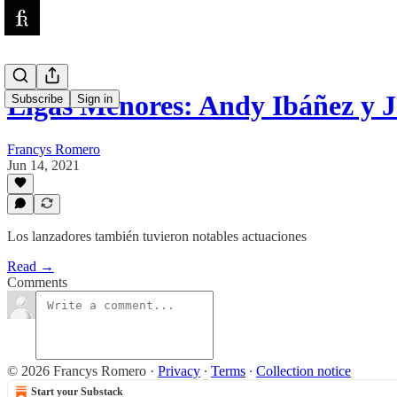
Ligas Menores: Andy Ibáñez y 
Subscribe
Sign in
Francys Romero
Jun 14, 2021
Los lanzadores también tuvieron notables actuaciones
Read →
Comments
© 2026 Francys Romero
·
Privacy
∙
Terms
∙
Collection notice
Start your Substack