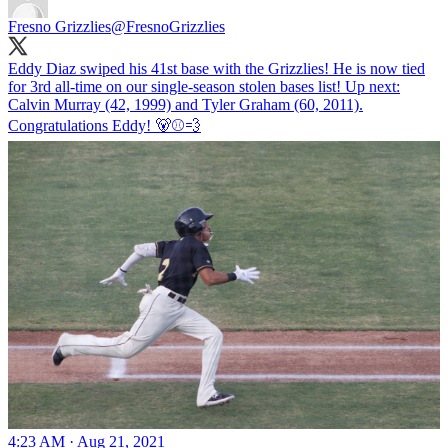
Fresno Grizzlies
@FresnoGrizzlies
Eddy Diaz swiped his 41st base with the Grizzlies! He is now tied
for 3rd all-time on our single-season stolen bases list! Up next:
Calvin Murray (42, 1999) and Tyler Graham (60, 2011).
Congratulations Eddy! 🐻⚾️💨
4:23 AM · Aug 21, 2021