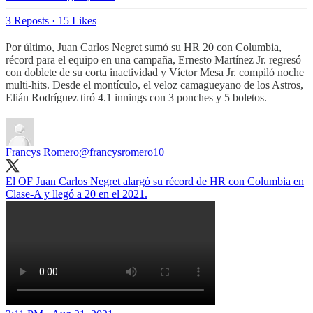
3 Reposts
·
15 Likes
Por último, Juan Carlos Negret sumó su HR 20 con Columbia,
récord para el equipo en una campaña, Ernesto Martínez Jr. regresó
con doblete de su corta inactividad y Víctor Mesa Jr. compiló noche
multi-hits. Desde el montículo, el veloz camagueyano de los Astros,
Elián Rodríguez tiró 4.1 innings con 3 ponches y 5 boletos.
Francys Romero
@francysromero10
El OF Juan Carlos Negret alargó su récord de HR con Columbia en
Clase-A y llegó a 20 en el 2021.