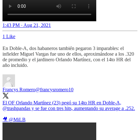
1:43 PM · Aug 21, 2021
1 Like
En Doble-A, dos habaneros también pegaron 3 imparables: el
infielder Miguel Vargas fue uno de ellos, aproximándose a los .320
de promedio y el jardinero Orlando Martínez, con el 14to HR del
año incluido.
Francys Romero
@francysromero10
El OF Orlando Martínez (23) pegó su 14to HR en Doble-A,
@trashpandas
y se fue con tres hits, aumentando su average a .252.
🎥
@MiLB