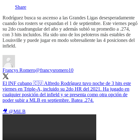
Share
Rodríguez busca su ascenso a las Grandes Ligas desesperadamente
cuando los rosters se expandan el 1 de septiembre. Este viernes pegó
su 2do cuadrangular del año y además subió su promedio a .274,
con 3 hits incluidos. Ha sido uno de los peloteros más estables de
Louisville y puede jugar en modo sobresaliente las 4 posiciones del
infield.
Francys Romero
@francysromero10
El INF cubano 🇨🇺 Alfredo Rodríguez tuvo noche de 3 hits este
viernes en Triple-A, incluido su 2do HR del 2021. Ha jugado en
cualquier posición del infield y se presenta como otra opción de
poder subir a MLB en septiembre. Batea .274.
🎥
@MiLB