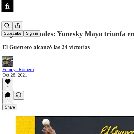
Ligas Invernales: Yunesky Maya triunfa e
Subscribe
Sign in
El Guerrero alcanzó las 24 victorias
Francys Romero
Oct 28, 2021
1
1
Share