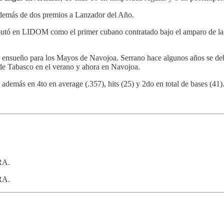
además de dos premios a Lanzador del Año.
debutó en LIDOM como el primer cubano contratado bajo el amparo de la
 ensueño para los Mayos de Navojoa. Serrano hace algunos años se debat
e Tabasco en el verano y ahora en Navojoa.
 además en 4to en average (.357), hits (25) y 2do en total de bases (41)
RA.
ERA.