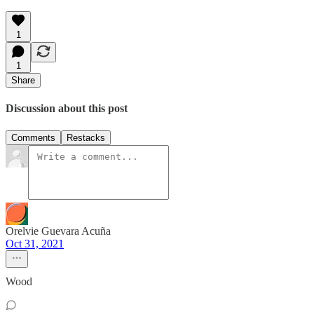
1
1
Share
Discussion about this post
Comments
Restacks
Orelvie Guevara Acuña
Oct 31, 2021
Wood