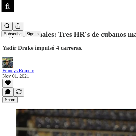
Ligas Invernales: Tres HR´s de cubanos m
Subscribe
Sign in
Yadir Drake impulsó 4 carreras.
Francys Romero
Nov 01, 2021
Share