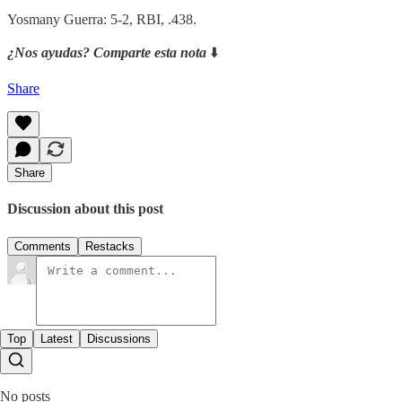
Yosmany Guerra: 5-2, RBI, .438.
¿Nos ayudas? Comparte esta nota
⬇️
Share
Share
Discussion about this post
Comments
Restacks
Top
Latest
Discussions
No posts