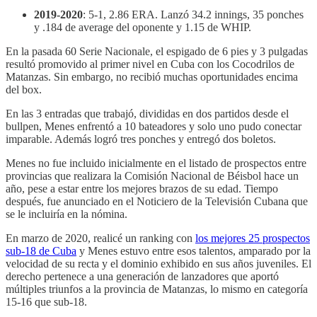
2019-2020
: 5-1, 2.86 ERA. Lanzó 34.2 innings, 35 ponches
y .184 de average del oponente y 1.15 de WHIP.
En la pasada 60 Serie Nacionale, el espigado de 6 pies y 3 pulgadas
resultó promovido al primer nivel en Cuba con los Cocodrilos de
Matanzas. Sin embargo, no recibió muchas oportunidades encima
del box.
En las 3 entradas que trabajó, divididas en dos partidos desde el
bullpen, Menes enfrentó a 10 bateadores y solo uno pudo conectar
imparable. Además logró tres ponches y entregó dos boletos.
Menes no fue incluido inicialmente en el listado de prospectos entre
provincias que realizara la Comisión Nacional de Béisbol hace un
año, pese a estar entre los mejores brazos de su edad. Tiempo
después, fue anunciado en el Noticiero de la Televisión Cubana que
se le incluiría en la nómina.
En marzo de 2020, realicé un ranking con
los mejores 25 prospectos
sub-18 de Cuba
y Menes estuvo entre esos talentos, amparado por la
velocidad de su recta y el dominio exhibido en sus años juveniles. El
derecho pertenece a una generación de lanzadores que aportó
múltiples triunfos a la provincia de Matanzas, lo mismo en categoría
15-16 que sub-18.