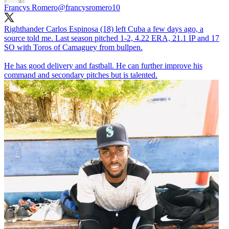
Francys Romero
@francysromero10
Righthander Carlos Espinosa (18) left Cuba a few days ago, a
source told me. Last season pitched 1-2, 4.22 ERA, 21.1 IP and 17
SO with Toros of Camaguey from bullpen.
He has good delivery and fastball. He can further improve his
command and secondary pitches but is talented.