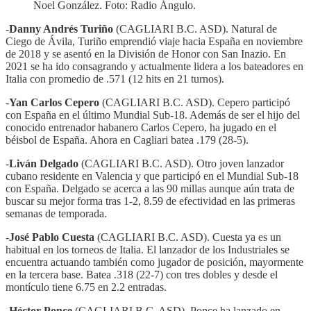
Noel González. Foto: Radio Ángulo.
-
Danny Andrés Turiño
(CAGLIARI B.C. ASD). Natural de
Ciego de Ávila, Turiño emprendió viaje hacia España en noviembre
de 2018 y se asentó en la División de Honor con San Inazio. En
2021 se ha ido consagrando y actualmente lidera a los bateadores en
Italia con promedio de .571 (12 hits en 21 turnos).
-
Yan Carlos Cepero
(CAGLIARI B.C. ASD). Cepero participó
con España en el último Mundial Sub-18. Además de ser el hijo del
conocido entrenador habanero Carlos Cepero, ha jugado en el
béisbol de España. Ahora en Cagliari batea .179 (28-5).
-
Liván Delgado
(CAGLIARI B.C. ASD). Otro joven lanzador
cubano residente en Valencia y que participó en el Mundial Sub-18
con España. Delgado se acerca a las 90 millas aunque aún trata de
buscar su mejor forma tras 1-2, 8.59 de efectividad en las primeras
semanas de temporada.
-
José Pablo Cuesta
(CAGLIARI B.C. ASD). Cuesta ya es un
habitual en los torneos de Italia. El lanzador de los Industriales se
encuentra actuando también como jugador de posición, mayormente
en la tercera base. Batea .318 (22-7) con tres dobles y desde el
montículo tiene 6.75 en 2.2 entradas.
-
Héctor Ponce
(CAGLIARI B.C. ASD). Ponce ha lanzado en