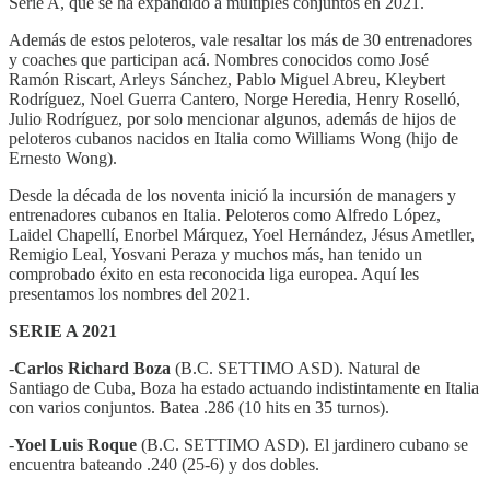
Serie A, que se ha expandido a múltiples conjuntos en 2021.
Además de estos peloteros, vale resaltar los más de 30 entrenadores
y coaches que participan acá. Nombres conocidos como José
Ramón Riscart, Arleys Sánchez, Pablo Miguel Abreu, Kleybert
Rodríguez, Noel Guerra Cantero, Norge Heredia, Henry Roselló,
Julio Rodríguez, por solo mencionar algunos, además de hijos de
peloteros cubanos nacidos en Italia como Williams Wong (hijo de
Ernesto Wong).
Desde la década de los noventa inició la incursión de managers y
entrenadores cubanos en Italia. Peloteros como Alfredo López,
Laidel Chapellí, Enorbel Márquez, Yoel Hernández, Jésus Ametller,
Remigio Leal, Yosvani Peraza y muchos más, han tenido un
comprobado éxito en esta reconocida liga europea. Aquí les
presentamos los nombres del 2021.
SERIE A 2021
-
Carlos Richard Boza
(B.C. SETTIMO ASD). Natural de
Santiago de Cuba, Boza ha estado actuando indistintamente en Italia
con varios conjuntos. Batea .286 (10 hits en 35 turnos).
-
Yoel Luis Roque
(B.C. SETTIMO ASD). El jardinero cubano se
encuentra bateando .240 (25-6) y dos dobles.