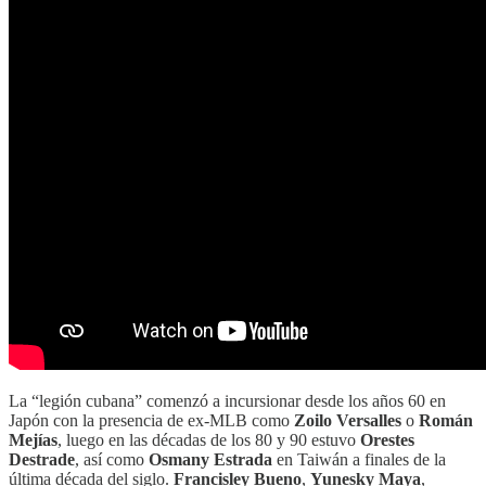
La “legión cubana” comenzó a incursionar desde los años 60 en
Japón con la presencia de ex-MLB como
Zoilo Versalles
o
Román
Mejías
, luego en las décadas de los 80 y 90 estuvo
Orestes
Destrade
, así como
Osmany Estrada
en Taiwán a finales de la
última década del siglo.
Francisley Bueno
,
Yunesky Maya
,