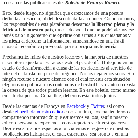
recesamos las publicaciones del
Boletín de Francys Romero
.
Esto, desde luego, no significa que carezcamos de una postura
definida al respecto, ni del deseo de darla a conocer. Como cubanos,
los responsables de esta plataforma deseamos
la libertad plena y la
felicidad de nuestro país
, un estado social que no podrá alcanzarse
jamás bajo un gobierno que
oprime
con armas a sus ciudadanos y
les
niega
el derecho la información, amparándose en una frágil
situación económica provocada por
su propia ineficiencia
.
Precisamente, miles de nuestros lectores y la mayoría de nuestros
suscriptores quedaron varados desde el pasado día 11 de julio en un
estado de desinformación a causa de las restricciones al servicio de
internet en la isla por parte del régimen. No los dejaremos solos. Sin
ningún recurso a nuestro alcance con el cual revertir esta situación,
elegimos no publicar más contenidos de béisbol hasta tanto no exista
la certeza de que todos pueden leernos. En este boletín, como mismo
en la lucha por una Cuba libre, debemos estar todos juntos.
Desde las cuentas de Francys en
Facebook
y
Twitter
, así como
desde
el perfil de nuestro editor
en esta última, nos mantendremos
compartiendo información que estimemos valiosa, según nuestro
criterio personal y experiencia como reporteros e investigadores.
Desde esos mismos espacios anunciaremos el regreso de nuestras
publicaciones habituales, el cual, esperamos, sea pronto y en una