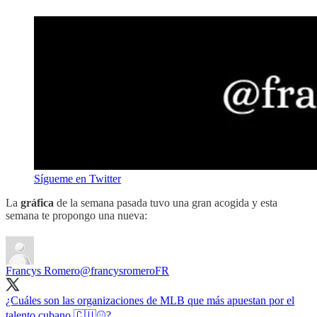
Sígueme en Twitter
La
gráfica
de la semana pasada tuvo una gran acogida y esta
semana te propongo una nueva:
Francys Romero
@francysromeroFR
¿Cuáles son las organizaciones de MLB que más apuestan por el
talento cubano 🇨🇺⚾️?