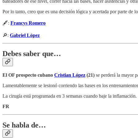
bateadores de ese nivel, correr hacia las bases, hacer asistencias y ot
Por lo tanto, creo que es una decisión lógica y acertada por parte de lo
🖋️:
Francys Romero
🔎:
Gabriel López
Debes saber que…
El OF prospecto cubano
Cristian López
(21)
se perderá la mayor pa
Lamentablemente se lesionó corriendo las bases en los entrenamient
La cirugía está programada en 3 semanas cuando baje la inflamación.
FR
Se habla de…