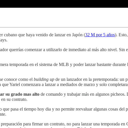
ier cubano que haya venido de lanzar en Japón (
32 M por 5 años
). Esto
Jays.
gador querrías comenzar a utilizarlo de inmediato al más alto nivel. Si
imera temporada en el sistema de MLB y poder lanzar bastante durante 
 se conoce como el
building up
de un lanzador en la pretemporada: un 
n que Yariel comenzara a lanzar a mediados de marzo y solo completara
ar su grado mas alto
de comando y trabajar más en algunos picheos. D
en su contrato.
o que pasa el tiempo hoy dia y no permite reevaluar algunas cosas del
nte.
reparación para firmar un contrato, no para lanzar una temporada en G